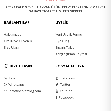
Kurutulmuş Yumurta
PETKATALOG EVCIL HAYVAN ÜRÜNLERI VE ELEKTRONIK MARKET
Balık Yağı
SANAYI TICARET LIMITED SIRKETI
Maya
İnulin
BAĞLANTILAR
ÜYELİK
Potasyum Klorür
Plazma Proteinleri
Hakkımızda
Yeni Üyelik Formu
Tuz
Glükozamin
Gizlilik ve Güvenlik
Üye Girişi
Kondroitin Sülfat
Bize Ulaşın
Sipariş Takip
Doğal Polifenoller
Karşılaştırma Sayfası
Besin Katkı Maddeleri
BİZE ULAŞIN
SOSYAL MEDYA
Vitamin A 33600 Iu/kg
Vitamin D3 1800 Iu/kg
Telefon
Instagram
Vitamin E 830 Mg/kg
Vitamin C
Whatsapp
Twitter
(Askorbil Monofosfat Kalsiyum Sodyum Tuzu)
info@petkatalog.com
Youtube
500 Mg/kg
Facebook
Biyotin 0.03 Mg
Taurin 1350 Mg
Demir Fumarat 150 Mg (Fe: 49 Mg)