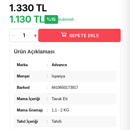
1.330 TL
1.130 TL
%15
İndirimli
-
+
SEPETE EKLE
Ürün Açıklaması
Marka
:
Advance
Menşei
:
İspanya
Barkod
:
8410650173917
Mama İçeriği
:
Tavuk Eti
Mama Gramajı
:
1,1 - 2 KG
Tahıl İçeriği
:
Tahıllı