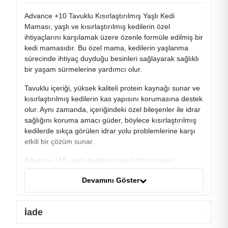
Advance +10 Tavuklu Kısırlaştırılmış Yaşlı Kedi
Maması, yaşlı ve kısırlaştırılmış kedilerin özel
ihtiyaçlarını karşılamak üzere özenle formüle edilmiş bir
kedi mamasıdır. Bu özel mama, kedilerin yaşlanma
sürecinde ihtiyaç duyduğu besinleri sağlayarak sağlıklı
bir yaşam sürmelerine yardımcı olur.
Tavuklu içeriği, yüksek kaliteli protein kaynağı sunar ve
kısırlaştırılmış kedilerin kas yapısını korumasına destek
olur. Aynı zamanda, içeriğindeki özel bileşenler ile idrar
sağlığını koruma amacı güder, böylece kısırlaştırılmış
kedilerde sıkça görülen idrar yolu problemlerine karşı
etkili bir çözüm sunar.
Advance +10, yaşlı kedilerin enerji ihtiyaçlarını
karşılamak üzere özel olarak tasarlanmıştır. Yaşlı
Devamını Göster
kedilerin daha düşük aktivite seviyelerini göz önünde
bulundurarak, içeriğindeki dengeli besinler sayesinde
kilo kontrolüne katkıda bulunur. Ayrıca, antioksidanlar
İade
içeren formülü ile yaşlanma sürecindeki kedilerin
bağışıklık sistemini destekler.