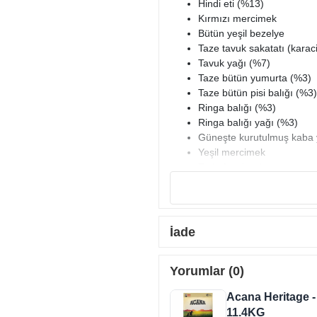
Hindi eti (%13)
Kırmızı mercimek
Bütün yeşil bezelye
Taze tavuk sakatatı (karac
Tavuk yağı (%7)
Taze bütün yumurta (%3)
Taze bütün pisi balığı (%3)
Ringa balığı (%3)
Ringa balığı yağı (%3)
Güneşte kurutulmuş kaba
Yeşil mercimek
Tarla fasulyesi
Bütün sarı bezelye
Bezelye lifi
Taze tavuk kıkırdağı (%2)
Kurutulmuş kahverengi yo
İade
Taze bütün kabak
Taze bütün balkabağı
Yorumlar (0)
Taze bütün yaban havucu
Taze lahana
Acana Heritage -
Taze ıspanak
11.4KG
Taze hardal yeşilliği