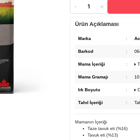
-
+
Ürün Açıklaması
Marka
:
Ac
Barkod
:
06
Mama İçeriği
:
T
Mama Gramajı
:
10
Irk Boyutu
:
O
Tahıl İçeriği
:
Tah
Mamanın İçeriği
Taze tavuk eti (%16)
Tavuk eti (%13)