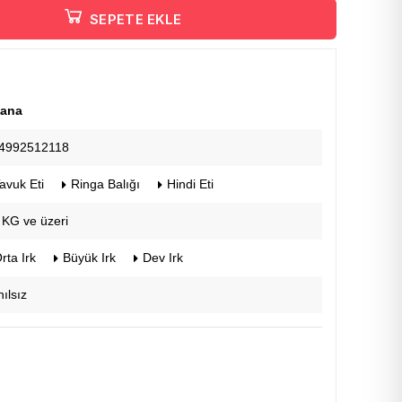
SEPETE EKLE
ana
4992512118
avuk Eti
Ringa Balığı
Hindi Eti
 KG ve üzeri
rta Irk
Büyük Irk
Dev Irk
ılsız