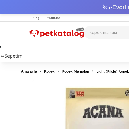
Evcil 
🐱
🐶
Blog
Youtube
Sepetim
Anasayfa
Köpek
Köpek Mamaları
Light (Kilolu) Köpe