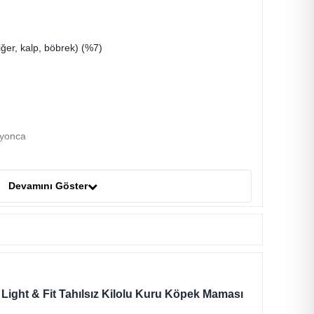
iğer, kalp, böbrek) (%7)
 yonca
Devamını Göster
sun
 Light & Fit Tahılsız Kilolu Kuru Köpek Maması