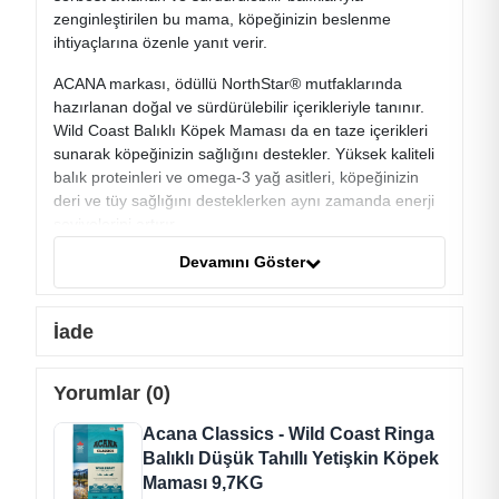
zenginleştirilen bu mama, köpeğinizin beslenme
ihtiyaçlarına özenle yanıt verir.
ACANA markası, ödüllü NorthStar® mutfaklarında
hazırlanan doğal ve sürdürülebilir içerikleriyle tanınır.
Wild Coast Balıklı Köpek Maması da en taze içerikleri
sunarak köpeğinizin sağlığını destekler. Yüksek kaliteli
balık proteinleri ve omega-3 yağ asitleri, köpeğinizin
deri ve tüy sağlığını desteklerken aynı zamanda enerji
seviyelerini artırır.
Devamını Göster
Ürün, düşük glisemikli işlenmemiş yulaflar içererek kan
şekerini dengede tutmaya yardımcı olur ve fazla kilo
birikimini önler. Tüm yaşam evreleri ve ırklar için
İade
formüle edilen bu mama, köpeğinizin her dönemde
ihtiyaç duyduğu besinleri karşılar. ACANA Wild Coast
Balıklı Düşük Tahıllı Köpek Maması, Kanada'nın en iyi
Yorumlar (0)
ve en taze içerikleriyle hazırlanmış olup, köpeğinizin
sağlıklı bir yaşam sürmesine destek olurken lezzetli bir
Acana Classics - Wild Coast Ringa
deneyim sunar.
Balıklı Düşük Tahıllı Yetişkin Köpek
Maması 9,7KG
İçerik