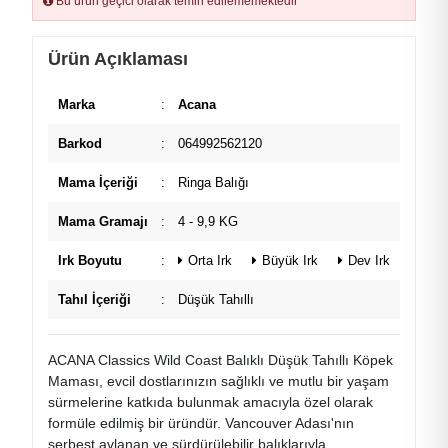
Bu ürün geçici olarak temin edilememektedir
Ürün Açıklaması
Marka
:
Acana
Barkod
:
064992562120
Mama İçeriği
:
Ringa Balığı
Mama Gramajı
:
4 - 9,9 KG
Irk Boyutu
:
Orta Irk
Büyük Irk
Dev Irk
Tahıl İçeriği
:
Düşük Tahıllı
ACANA Classics Wild Coast Balıklı Düşük Tahıllı Köpek
Maması, evcil dostlarınızın sağlıklı ve mutlu bir yaşam
sürmelerine katkıda bulunmak amacıyla özel olarak
formüle edilmiş bir üründür. Vancouver Adası'nın
serbest avlanan ve sürdürülebilir balıklarıyla