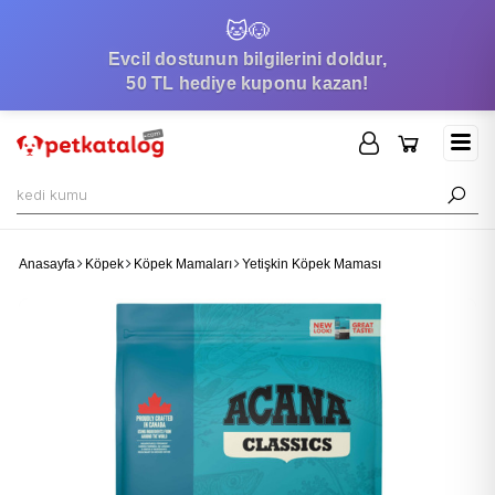
🐱
🐶
Evcil dostunun bilgilerini doldur,
50 TL hediye kuponu kazan!
Anasayfa
Köpek
Köpek Mamaları
Yetişkin Köpek Maması