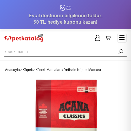
🐱
🐶
Evcil dostunun bilgilerini doldur,
50 TL hediye kuponu kazan!
Anasayfa
Köpek
Köpek Mamaları
Yetişkin Köpek Maması