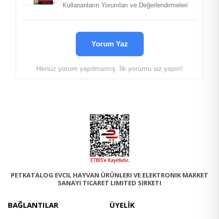
Kullananların Yorumları ve Değerlendirmeleri
Kuzu Eti %18
Yulaf Ezmesi %18
Çiğ Domuz Eti %9
Çiğ Sığır Eti %6
Yorum Yaz
Domuz Yağı %6
Bütün Kırmızı Mercimek
Henüz yorum yapılmamış. İlk yorumu siz yapın!
Bütün Yulaf %5
Bütün Bezelye
Bütün Yeşil Mercimek
Bezelye Nişastası
Balık Yağı %2
Bütün Nohut
Yonca
Mercimek Lifi
Çiğ Domuz Karaciğeri %1
Tuz
PETKATALOG EVCIL HAYVAN ÜRÜNLERI VE ELEKTRONIK MARKET
Kurutulmuş Yosun
SANAYI TICARET LIMITED SIRKETI
Taze Bütün Kabak
Taze Bütün balkabağı
BAĞLANTILAR
ÜYELİK
Taze Bütün Havuç
Taze Bütün Elma