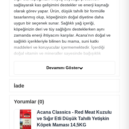
sağlayarak kas gelişimini destekler ve enerji kaynağı
olarak görev yapar. Ürün, düşük tahıllı bir formülle
tasarlanmış olup, köpeğinizin doğal diyetine daha
uygun bir seçenek sunar. Sağlıklı yağ içeriği,
köpeğinizin deri ve tüy sağlığını desteklerken aynı
zamanda enerji ihtiyacını karşılar. Acana'nın doğal ve
sağlıklı içerikleriyle bilinen bu mama, suni katkı
maddeleri ve koruyucular içermemektedir. İçerdiği
doğal vitamin ve mineraller sayesinde bağışıklık
sistemini güçlendirir, köpeğinizin genel sağlığını
destekler. Acana Classics Red Meat, köpeğinizin damak
Devamını Göster
zevkini tatmin ederken besleyici bir deneyim sunar.
Ayrıca, 14,5 kg'lık boyutuyla köpeğinizin ihtiyaçlarını
karşılamak ve ekonomik fiyatı ile ideal bir seçenektir.
İade
Ürünün kilitli paket sistemi de kullanıcıya pratik bir
kullanım sağlar. Acana Classics Red Meat Kuzulu ve
Yorumlar (0)
Sığır Etli Düşük Tahıllı Köpek Maması, evcil
dostlarınızın sağlıklı bir yaşam sürmeleri için özenle
Acana Classics - Red Meat Kuzulu
tasarlanmış bir seçenektir.
ve Sığır Etli Düşük Tahıllı Yetişkin
İçerik
Köpek Maması 14,5KG