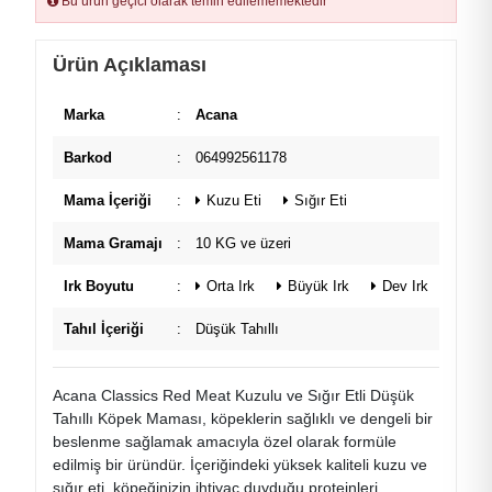
Bu ürün geçici olarak temin edilememektedir
Ürün Açıklaması
Marka
:
Acana
Barkod
:
064992561178
Mama İçeriği
:
Kuzu Eti
Sığır Eti
Mama Gramajı
:
10 KG ve üzeri
Irk Boyutu
:
Orta Irk
Büyük Irk
Dev Irk
Tahıl İçeriği
:
Düşük Tahıllı
Acana Classics Red Meat Kuzulu ve Sığır Etli Düşük
Tahıllı Köpek Maması, köpeklerin sağlıklı ve dengeli bir
beslenme sağlamak amacıyla özel olarak formüle
edilmiş bir üründür. İçeriğindeki yüksek kaliteli kuzu ve
sığır eti, köpeğinizin ihtiyaç duyduğu proteinleri