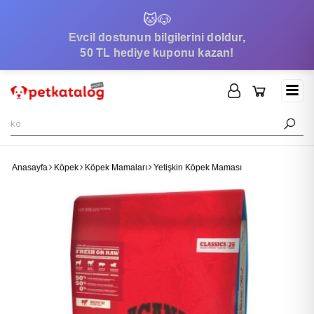
🐱
🐶
Evcil dostunun bilgilerini doldur,
50 TL hediye kuponu kazan!
Anasayfa
Köpek
Köpek Mamaları
Yetişkin Köpek Maması