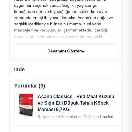
uygun bir seçenek sunar. Sağlıklı yağ içeriği,
köpeğinizin deri ve tüy sağlığını desteklerken aynı
zamanda enerji ihtiyacını karşılar. Acana'nın doğal ve
sağlıklı içerikleriyle bilinen bu mama, suni katkı
maddeleri ve koruyucular içermemektedir. İçerdiği
doğal vitamin ve mineraller sayesinde bağışıklık
sistemini güçlendirir, köpeğinizin genel sağlığını
destekler. Acana Classics Red Meat, köpeğinizin damak
Devamını Göster
zevkini tatmin ederken besleyici bir deneyim sunar.
Acana Classics Red Meat Kuzulu ve Sığır Etli Düşük
Tahıllı Köpek Maması, evcil dostlarınızın sağlıklı bir
İade
yaşam sürmeleri için özenle tasarlanmış bir seçenektir.
İçerik
Yorumlar (0)
Kuzu Eti %18
Acana Classics - Red Meat Kuzulu
Yulaf Ezmesi %18
ve Sığır Etli Düşük Tahıllı Köpek
Çiğ Domuz Eti %9
Maması 9,7KG
Çiğ Sığır Eti %6
Kullananların Yorumları ve Değerlendirmeleri
Domuz Yağı %6
Bütün Kırmızı Mercimek