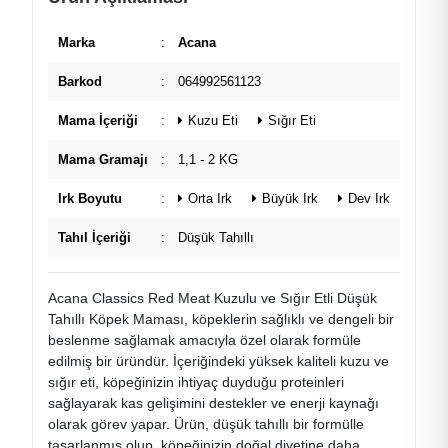
Marka
:
Acana
Barkod
:
064992561123
Mama İçeriği
:
Kuzu Eti
Sığır Eti
Mama Gramajı
:
1,1 - 2 KG
Irk Boyutu
:
Orta Irk
Büyük Irk
Dev Irk
Tahıl İçeriği
:
Düşük Tahıllı
Acana Classics Red Meat Kuzulu ve Sığır Etli Düşük
Tahıllı Köpek Maması, köpeklerin sağlıklı ve dengeli bir
beslenme sağlamak amacıyla özel olarak formüle
edilmiş bir üründür. İçeriğindeki yüksek kaliteli kuzu ve
sığır eti, köpeğinizin ihtiyaç duyduğu proteinleri
sağlayarak kas gelişimini destekler ve enerji kaynağı
olarak görev yapar. Ürün, düşük tahıllı bir formülle
tasarlanmış olup, köpeğinizin doğal diyetine daha