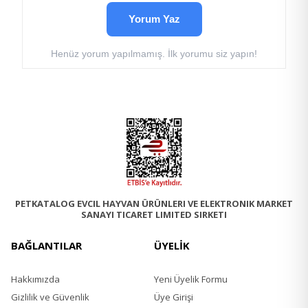
Bütün Yulaf %5
Bütün Bezelye
Yorum Yaz
Bütün Yeşil Mercimek
Bezelye Nişastası
Henüz yorum yapılmamış. İlk yorumu siz yapın!
Balık Yağı %2
Bütün Nohut
Yonca
Mercimek Lifi
Çiğ Domuz Karaciğeri %1
Tuz
Kurutulmuş Yosun
Taze Bütün Kabak
Taze Bütün balkabağı
Taze Bütün Havuç
PETKATALOG EVCIL HAYVAN ÜRÜNLERI VE ELEKTRONIK MARKET
Taze Bütün Elma
SANAYI TICARET LIMITED SIRKETI
Taze Bütün Armut
Taze Yeşil Kabak
BAĞLANTILAR
ÜYELİK
Kurutulmuş Hindiba Kökü
Taze Kara Lahana
Taze Ispanak
Hakkımızda
Yeni Üyelik Formu
Taze Şalgam Yaprakları
Gizlilik ve Güvenlik
Üye Girişi
Taze Pancar Yaprakları