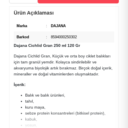
Ürün Açıklaması
Marka
:
DAJANA
Barkod
:
8594000250302
Dajana Cichlid Gran 250 ml 120 Gr
Dajana Cichlid Gran, Küçük ve orta boy ciklet balıkları
için tam granül yemdir. Kolayca sindirilebilir ve
akvaryuma biyolojik artık bırakmaz. Birçok doğal içerik,
mineraller ve doğal vitaminlerden oluşmaktadır.
İçerik:
Balık ve balık ürünleri,
tahıl,
kuru maya,
sebze protein konsantreleri (bitkisel protein),
kabuk,
yosun,