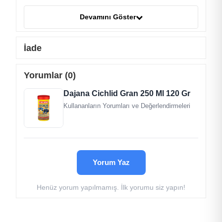
omega-3 yağ,
lesitin.
Devamını Göster
Analitik Bileşenler:
İade
Protein %41,1
Yağ %5,3
Yorumlar (0)
Dajana Cichlid Gran 250 Ml 120 Gr
Kullananların Yorumları ve Değerlendirmeleri
Yorum Yaz
Henüz yorum yapılmamış. İlk yorumu siz yapın!