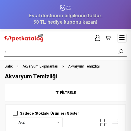
🐱
🐶
Evcil dostunun bilgilerini doldur,
50 TL hediye kuponu kazan!
Balık
Akvaryum Ekipmanları
Akvaryum Temizliği
Akvaryum Temizliği
FİLTRELE
Sadece Stoktaki Ürünleri Göster
A-Z