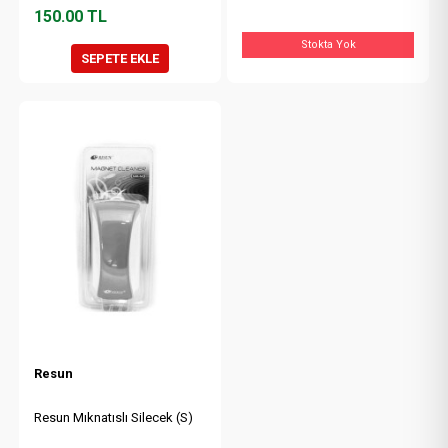
150.00
TL
Stokta Yok
SEPETE EKLE
Resun
Resun Mıknatıslı Silecek (S)