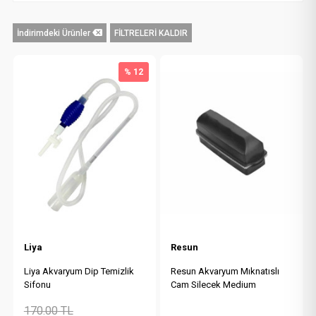
İndirimdeki Ürünler
FİLTRELERİ KALDIR
% 12
Liya
Resun
Liya Akvaryum Dip Temizlik
Resun Akvaryum Mıknatıslı
Sifonu
Cam Silecek Medium
170.00
TL