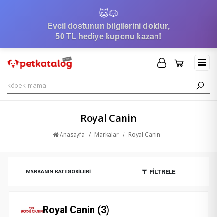
🐱
🐶
Evcil dostunun bilgilerini doldur,
50 TL hediye kuponu kazan!
Royal Canin
Anasayfa
/
Markalar
/
Royal Canin
FİLTRELE
MARKANIN KATEGORILERI
Royal Canin (3)