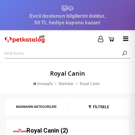
🐱
🐶
Evcil dostunun bilgilerini doldur,
50 TL hediye kuponu kazan!
Royal Canin
Anasayfa
/
Markalar
/
Royal Canin
FİLTRELE
MARKANIN KATEGORILERI
Royal Canin (2)