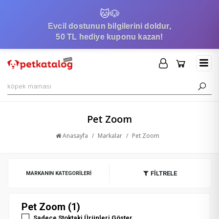
🐱
🐶
Evcil dostunun bilgilerini doldur,
50 TL hediye kuponu kazan!
Pet Zoom
Anasayfa
/
Markalar
/
Pet Zoom
FİLTRELE
MARKANIN KATEGORILERI
Pet Zoom (1)
Sadece Stoktaki Ürünleri Göster