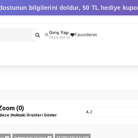
dostunun bilgilerini doldur,
50 TL hediye kupo
Giriş Yap
Favorilerim
veya üye ol
Zoom (0)
A-Z
dece Stoktaki Ürünleri Göster
ler
İndirimdeki Ürünler
FİLTRELERİ KALDIR