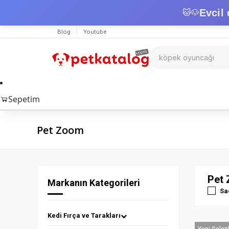
Evcil 
🐱
🐶
Blog
Youtube
Sepetim
Pet Zoom
Pet 
Markanın Kategorileri
Sa
Kedi Fırça ve Tarakları
Yeni Gelen