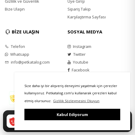
Gizlilik ve Güvenlik
Üye Girişi
Bize Ulaşın
Sipariş Takip
Karşılaştırma Sayfası
BİZE ULAŞIN
SOSYAL MEDYA
Telefon
Instagram
Whatsapp
Twitter
info@petkatalog.com
Youtube
Facebook
Size daha iyi bir alışveriş deneyimi yaşatmak için çerezler
kullanıyoruz. Petkatalog.com'u kullanarak çerezleri kabul
etmiş olursunuz.
Gizlilik Sözleşmesini Okuyun
Kabul Ediyorum
Petkatalog'u indirin
Google Play
Daha hızlı alışveriş, özel indirimler ve size
'DEN ALIN
özel kampanyalar!