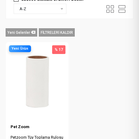
A-Z
Yeni Gelenler
FİLTRELERİ KALDIR
Yeni Ürün
% 17
Pet Zoom
Petzoom Tüy Toplama Rulosu