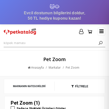
🐱
🐶
Evcil dostunun bilgilerini doldur,
50 TL hediye kuponu kazan!
Pet Zoom
Anasayfa
/
Markalar
/
Pet Zoom
FİLTRELE
MARKANIN KATEGORILERI
Pet Zoom (1)
Sadece Stoktaki Ürünleri Göster