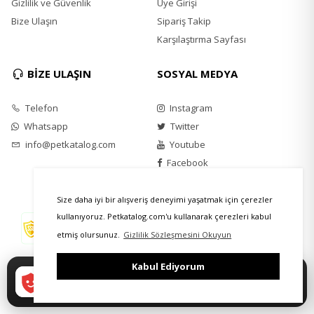
Gizlilik ve Güvenlik
Üye Girişi
Bize Ulaşın
Sipariş Takip
Karşılaştırma Sayfası
BİZE ULAŞIN
SOSYAL MEDYA
Telefon
Instagram
Whatsapp
Twitter
info@petkatalog.com
Youtube
Facebook
Size daha iyi bir alışveriş deneyimi yaşatmak için çerezler
kullanıyoruz. Petkatalog.com'u kullanarak çerezleri kabul
etmiş olursunuz.
Gizlilik Sözleşmesini Okuyun
Kabul Ediyorum
Petkatalog'u indirin
Google Play
Daha hızlı alışveriş, özel indirimler ve size
'DEN ALIN
özel kampanyalar!