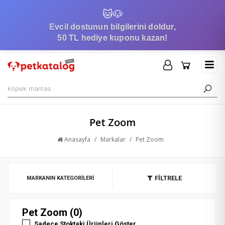
🐱
🐶
Evcil dostunun bilgilerini doldur,
50 TL hediye kuponu kazan!
Pet Zoom
Anasayfa
/
Markalar
/
Pet Zoom
FİLTRELE
MARKANIN KATEGORILERI
Pet Zoom (0)
Sadece Stoktaki Ürünleri Göster