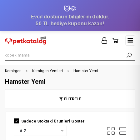
🐱
🐶
Evcil dostunun bilgilerini doldur,
50 TL hediye kuponu kazan!
Kemirgen
Kemirgen Yemleri
Hamster Yemi
Hamster Yemi
FİLTRELE
Sadece Stoktaki Ürünleri Göster
A-Z