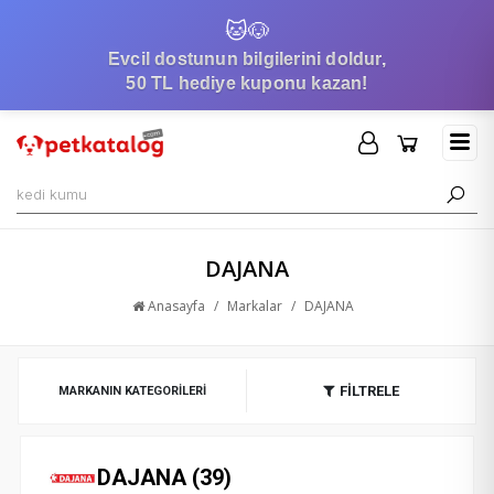
🐱
🐶
Evcil dostunun bilgilerini doldur,
50 TL hediye kuponu kazan!
DAJANA
Anasayfa
/
Markalar
/
DAJANA
FİLTRELE
MARKANIN KATEGORILERI
DAJANA (39)