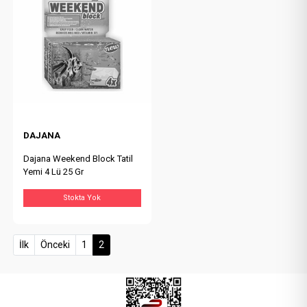
DAJANA
Dajana Weekend Block Tatil
Yemi 4 Lü 25 Gr
Stokta Yok
(current)
İlk
Önceki
1
2