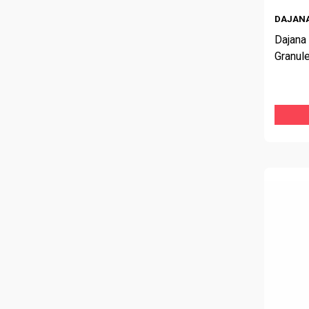
DAJAN
Dajana 
Granul