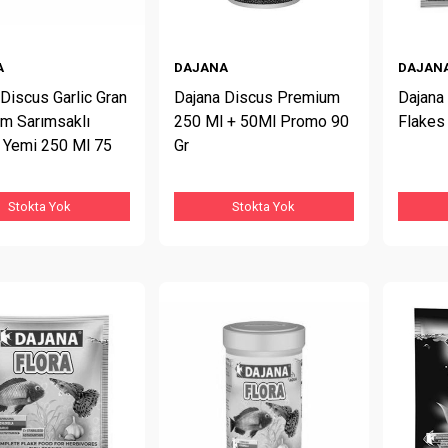
A
DAJANA
DAJAN
Discus Garlic Gran
Dajana Discus Premium
Dajana 
m Sarımsaklı
250 Ml + 50Ml Promo 90
Flakes
 Yemi 250 Ml 75
Gr
Stokta Yok
Stokta Yok