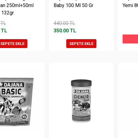
ran 250ml+50ml
Baby 100 Ml 50 Gr
Yemi 8
 132gr
TL
440.00
TL
TL
350.00
TL
SEPETE EKLE
SEPETE EKLE