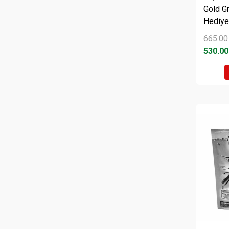
Gold G
Hediye
665.00
530.00