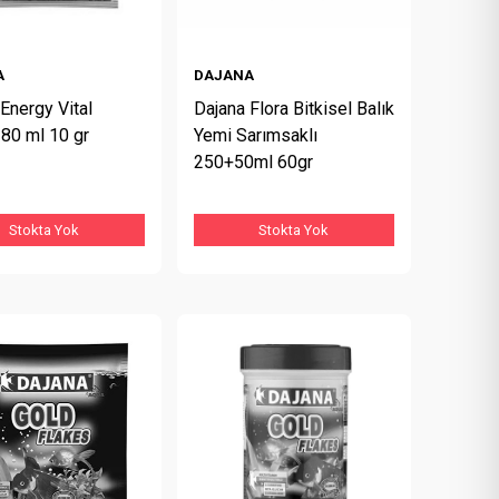
A
DAJANA
Energy Vital
Dajana Flora Bitkisel Balık
 80 ml 10 gr
Yemi Sarımsaklı
250+50ml 60gr
Stokta Yok
Stokta Yok