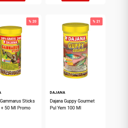
% 20
% 21
A
DAJANA
 Gammarus Sticks
Dajana Guppy Gourmet
 + 50 Ml Promo
Pul Yem 100 Ml