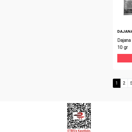
DAJAN
Dajana 
10 gr
(curren
1
2