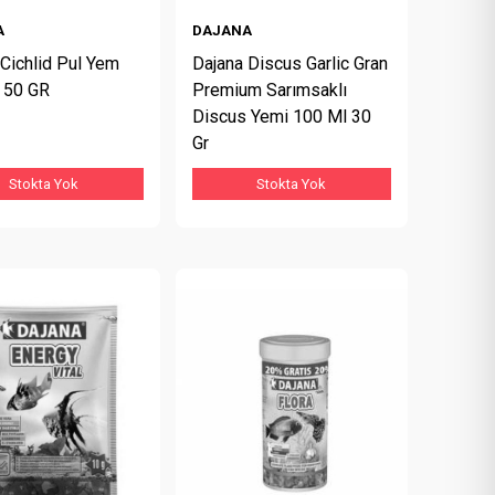
A
DAJANA
Cichlid Pul Yem
Dajana Discus Garlic Gran
 50 GR
Premium Sarımsaklı
Discus Yemi 100 Ml 30
Gr
Stokta Yok
Stokta Yok