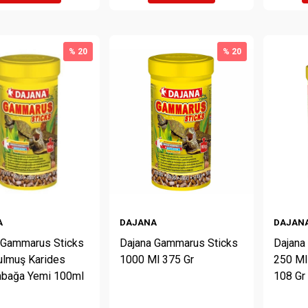
% 20
% 20
A
DAJANA
DAJAN
 Gammarus Sticks
Dajana Gammarus Sticks
Dajana
tulmuş Karides
1000 Ml 375 Gr
250 Ml
bağa Yemi 100ml
108 Gr