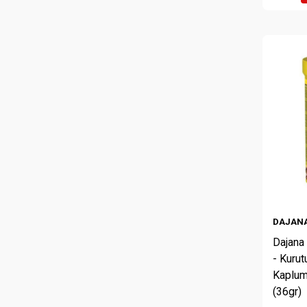
DAJAN
Dajana
- Kuru
Kaplum
(36gr)