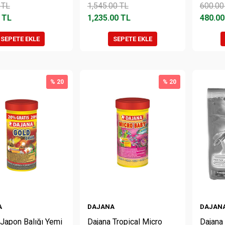
TL
1,545.00
TL
600.00
TL
1,235.00
TL
480.00
SEPETE EKLE
SEPETE EKLE
% 20
% 20
A
DAJANA
DAJAN
 Japon Balığı Yemi
Dajana Tropical Micro
Dajana 