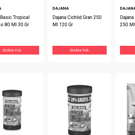
A
DAJANA
DAJAN
Basic Tropical
Dajana Cichlid Gran 250
Dajana 
es 80 Ml 30 Gr
Ml 120 Gr
250 Ml
Stokta Yok
Stokta Yok