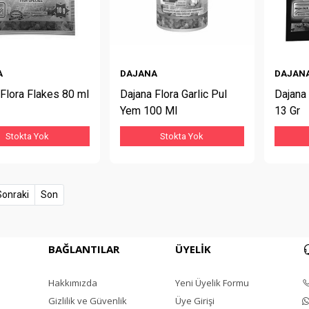
A
DAJANA
DAJAN
Flora Flakes 80 ml
Dajana Flora Garlic Pul
Dajana
Yem 100 Ml
13 Gr
Stokta Yok
Stokta Yok
t)
Sonraki
Son
BAĞLANTILAR
ÜYELİK
Hakkımızda
Yeni Üyelik Formu
Gizlilik ve Güvenlik
Üye Girişi