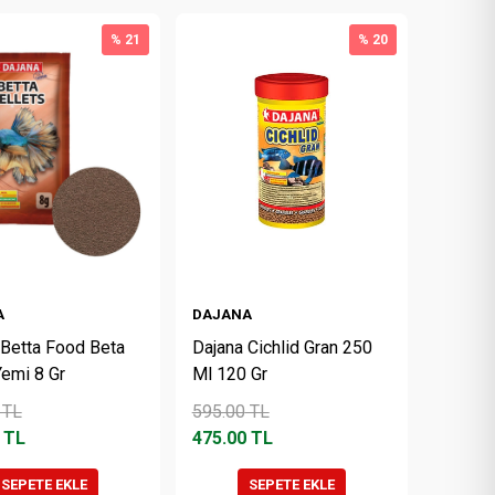
% 21
% 20
A
DAJANA
 Betta Food Beta
Dajana Cichlid Gran 250
Yemi 8 Gr
Ml 120 Gr
TL
595.00
TL
TL
475.00
TL
SEPETE EKLE
SEPETE EKLE