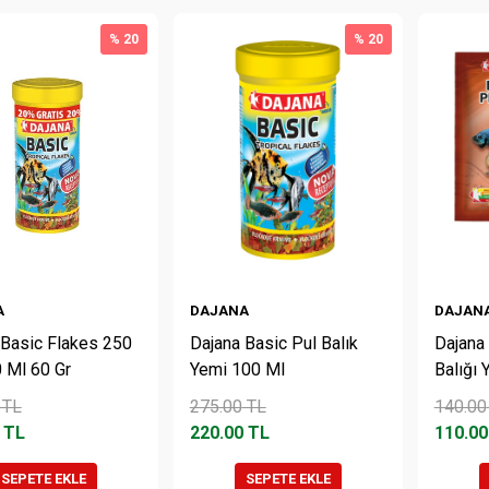
% 20
% 20
A
DAJANA
DAJAN
 Basic Flakes 250
Dajana Basic Pul Balık
Dajana
0 Ml 60 Gr
Yemi 100 Ml
Balığı 
TL
275.00
TL
140.00
TL
220.00
TL
110.00
SEPETE EKLE
SEPETE EKLE