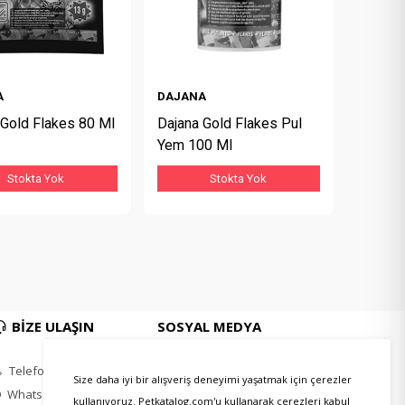
A
DAJANA
 Gold Flakes 80 Ml
Dajana Gold Flakes Pul
Yem 100 Ml
Stokta Yok
Stokta Yok
BİZE ULAŞIN
SOSYAL MEDYA
Telefon
Instagram
Size daha iyi bir alışveriş deneyimi yaşatmak için çerezler
Whatsapp
Twitter
kullanıyoruz. Petkatalog.com'u kullanarak çerezleri kabul