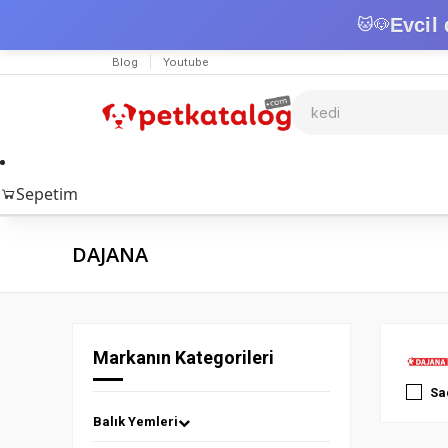
Evcil 
🐱
🐶
Blog
Youtube
Sepetim
DAJANA
Markanın Kategorileri
Sa
Balık Yemleri