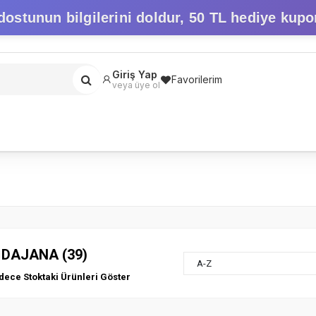
dostunun bilgilerini doldur,
50 TL hediye kupo
Giriş Yap
Favorilerim
veya üye ol
DAJANA (39)
A-Z
dece Stoktaki Ürünleri Göster