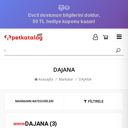
🐱
🐶
Evcil dostunun bilgilerini doldur,
50 TL hediye kuponu kazan!
DAJANA
Anasayfa
/
Markalar
/
DAJANA
FİLTRELE
MARKANIN KATEGORILERI
DAJANA (3)