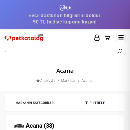
🐱
🐶
Evcil dostunun bilgilerini doldur,
50 TL hediye kuponu kazan!
Acana
Anasayfa
/
Markalar
/
Acana
FİLTRELE
MARKANIN KATEGORILERI
Acana (38)