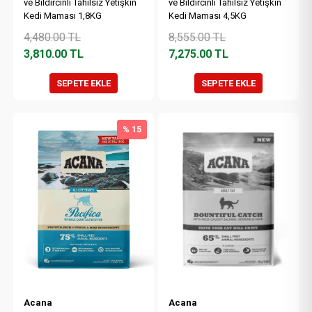
ve Bıldırcınlı Tahılsız Yetişkin
ve Bıldırcınlı Tahılsız Yetişkin
Kedi Maması 1,8KG
Kedi Maması 4,5KG
4,480.00
TL
8,555.00
TL
3,810.00
TL
7,275.00
TL
SEPETE EKLE
SEPETE EKLE
% 15
Acana
Acana