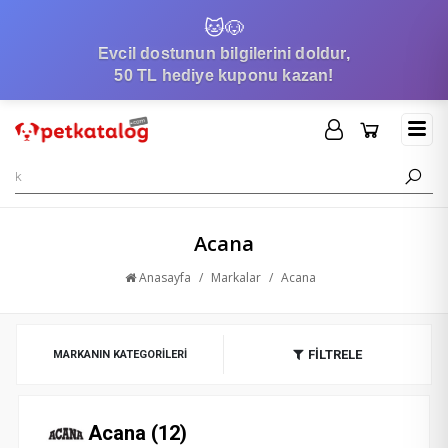
🐱
🐶
Evcil dostunun bilgilerini doldur,
50 TL hediye kuponu kazan!
Acana
Anasayfa
/
Markalar
/
Acana
FİLTRELE
MARKANIN KATEGORILERI
Acana (12)