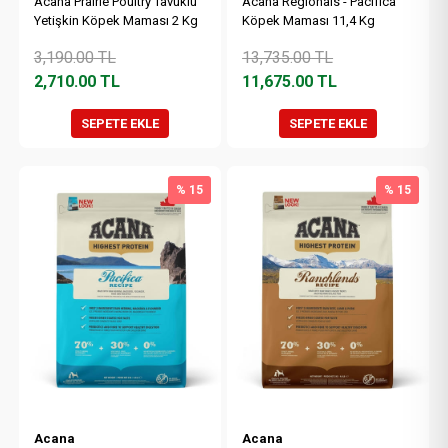
Acana Prairie Poultry Tavuklu
Acana Regionals - Pacifica
Yetişkin Köpek Maması 2 Kg
Köpek Maması 11,4 Kg
3,190.00
TL
13,735.00
TL
2,710.00
TL
11,675.00
TL
SEPETE EKLE
SEPETE EKLE
% 15
% 15
Acana
Acana