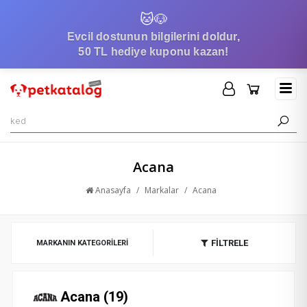
🐱
🐶
Evcil dostunun bilgilerini doldur,
50 TL hediye kuponu kazan!
Acana
Anasayfa
/
Markalar
/
Acana
FİLTRELE
MARKANIN KATEGORILERI
Acana (19)