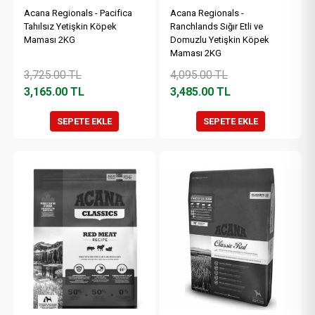
Acana Regionals - Pacifica
Acana Regionals -
Tahılsız Yetişkin Köpek
Ranchlands Sığır Etli ve
Maması 2KG
Domuzlu Yetişkin Köpek
Maması 2KG
3,725.00
TL
4,095.00
TL
3,165.00
TL
3,485.00
TL
SEPETE EKLE
SEPETE EKLE