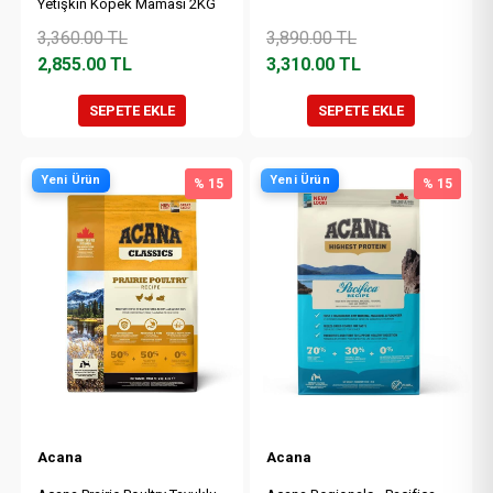
Yetişkin Köpek Maması 2KG
3,360.00
TL
3,890.00
TL
2,855.00
TL
3,310.00
TL
SEPETE EKLE
SEPETE EKLE
Yeni Ürün
Yeni Ürün
% 15
% 15
Acana
Acana